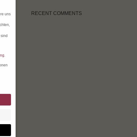
RECENT COMMENTS
ere uns
chten,
 sind
ung
.
ionen