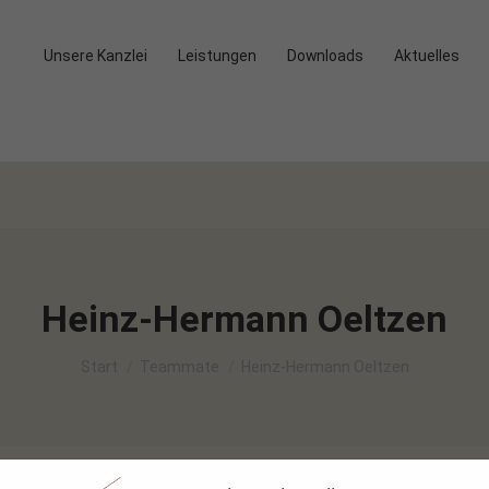
Unsere Kanzlei
Leistungen
Downloads
Aktuelles
Heinz-Hermann Oeltzen
Sie befinden sich hier:
Start
Teammate
Heinz-Hermann Oeltzen