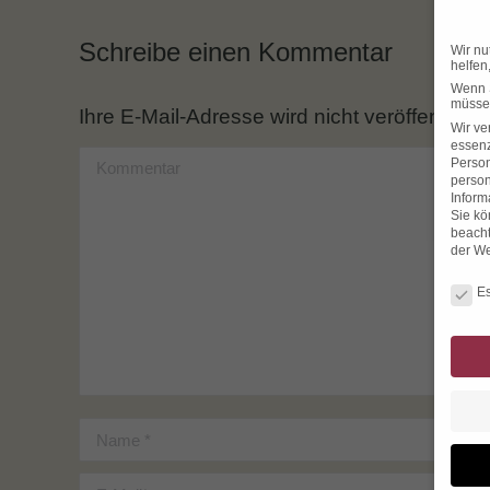
Schreibe einen Kommentar
Wir nu
helfen
Wenn S
müssen
Ihre E-Mail-Adresse wird nicht veröffentlicht.
Wir ve
essenz
Kommentar
Person
person
Inform
Sie kö
beacht
der We
Datens
Es
Name *
E-Mail *