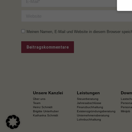
Website
Wenn S
müssen
Meinen Namen, E-Mail und Website in diesem Browser speiche
Wir ve
essenz
Person
Beitragskommentare
person
Inform
Bitte 
Funkti
Hier f
ganzen
besti
All
Unsere Kanzlei
Leistungen
Down
Datens
Über uns
Steuerberatung
Lastsch
Esse
Team
Jahresabschlüsse
Persona
Heinz Schmidt
Finanzbuchhaltung
Persona
Essen
Brigitte Unterhuber
Existenzgründungsberatung
Minijob
Websit
Katharina Schmidt
Unternehmensberatung
Lohnbuchhaltung