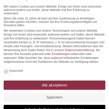
Steuer-
Jahres- abschüsse
Wir nutzen Cookies auf unserer Website. Einige von ihnen sind essenziell,
während andere uns helfen, diese Website und Ihre Erfahrung zu
beratung
verbessern.
Wenn Sie unter 16 Jahre alt sind und Ihre Zustimmung zu freiwilligen
Diensten geben möchten, müssen Sie Ihre Erziehungsberechtigten um
Erlaubnis bitten.
Wir verwenden Cookies und andere Technologien auf unserer Website.
Einige von ihnen sind essenziell, während andere uns helfen, diese Website
mehr
mehr
und Ihre Erfahrung zu verbessern.
Personenbezogene Daten können
verarbeitet werden (z. B. IP-Adressen), z. B. für personalisierte Anzeigen und
Inhalte oder Anzeigen- und Inhaltsmessung.
Weitere Informationen über die
03
04
Verwendung Ihrer Daten finden Sie in unserer
Datenschutzerklärung
.
Sie
können Ihre Auswahl jederzeit unter
Einstellungen
widerrufen oder
Finanz- buchhaltung
Existenz-
anpassen.
Bitte beachten Sie, dass aufgrund individueller Einstellungen
gründungs-
möglicherweise nicht alle Funktionen der Website zur Verfügung stehen.
beratung
Datenschutzeinstellungen
Essenziell
Alle akzeptieren
mehr
mehr
Speichern
05
06
Unternehmens-
Lohnbuch-