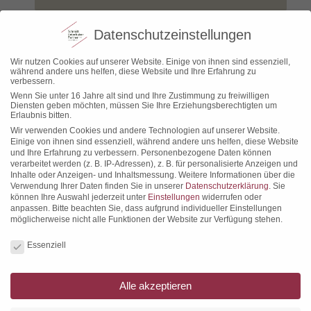
Datenschutzeinstellungen
Wir nutzen Cookies auf unserer Website. Einige von ihnen sind essenziell,
während andere uns helfen, diese Website und Ihre Erfahrung zu
verbessern.
Wenn Sie unter 16 Jahre alt sind und Ihre Zustimmung zu freiwilligen
Diensten geben möchten, müssen Sie Ihre Erziehungsberechtigten um
Erlaubnis bitten.
Wir verwenden Cookies und andere Technologien auf unserer Website.
Einige von ihnen sind essenziell, während andere uns helfen, diese Website
und Ihre Erfahrung zu verbessern.
Personenbezogene Daten können
verarbeitet werden (z. B. IP-Adressen), z. B. für personalisierte Anzeigen und
Inhalte oder Anzeigen- und Inhaltsmessung.
Weitere Informationen über die
Verwendung Ihrer Daten finden Sie in unserer
Datenschutzerklärung
.
Sie
Datenschutz
*
Ja, ich habe die
Datenschutzerklärung
zur Kenntnis
können Ihre Auswahl jederzeit unter
Einstellungen
widerrufen oder
genommen und bin damit einverstanden, dass die
anpassen.
Bitte beachten Sie, dass aufgrund individueller Einstellungen
von mir angegebenen Daten elektronisch erhoben und
möglicherweise nicht alle Funktionen der Website zur Verfügung stehen.
gespeichert werden.
Datenschutzeinstellungen
Essenziell
Alle akzeptieren