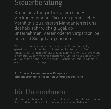
Steuerberatung
Steuerberatung ist vor allem eins –
Vertrauenssache. Ein gutes persönliches
Verhältnis zu unseren Mandanten ist uns
deshalb sehr wichtig. Egal, ob
Unternehmen, Verein oder Privatperson, bei
uns sind Sie gut aufgehoben!
Wir machen uns ein individuelles Bild Ihrer Situation und legen
gemeinsam mit Ihnen fest, mit welchen Leistungen wir Sie
unterstützen können. Auf dieser Basis kann eine vertrauensvolle und
langfristige Zusammenarbeit entstehen. Wir legen auch großen Wert
auf räumliche Nähe. In mittlerweile 3. Generation beraten wir sie in
allen steuerlichen Belangen.
Profitieren Sie von unserer Kompetenz
und unserem umfangreichen Leistungsspektrum!
für Unternehmen
Mit uns sind Sie als Unternehmen auf der sicheren Seite. Wir beraten
Sie individuell und persönlich in allen steuerlichen Belangen.