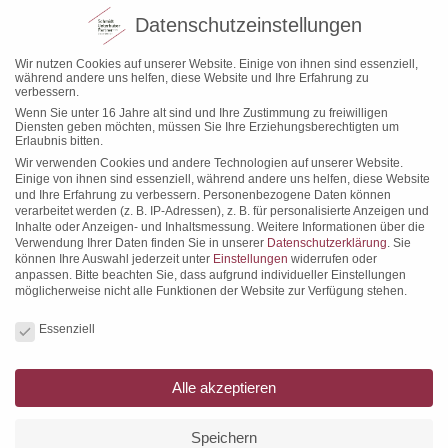
für Privatpersonen
Datenschutzeinstellungen
Auch als Privatperson helfen wir Ihnen zuverlässig und kompetent in
Wir nutzen Cookies auf unserer Website. Einige von ihnen sind essenziell,
allen steuerrechtlichen Angelegenheiten weiter.
während andere uns helfen, diese Website und Ihre Erfahrung zu
verbessern.
Wenn Sie unter 16 Jahre alt sind und Ihre Zustimmung zu freiwilligen
für Vereine
Diensten geben möchten, müssen Sie Ihre Erziehungsberechtigten um
Erlaubnis bitten.
Profitieren Sie von unserer persönlichen Erfahrung mit namhaften
Wir verwenden Cookies und andere Technologien auf unserer Website.
Vereinen und unserer Kenntnis der geltenden Besonderheiten.
Einige von ihnen sind essenziell, während andere uns helfen, diese Website
und Ihre Erfahrung zu verbessern.
Personenbezogene Daten können
verarbeitet werden (z. B. IP-Adressen), z. B. für personalisierte Anzeigen und
Inhalte oder Anzeigen- und Inhaltsmessung.
Weitere Informationen über die
Verwendung Ihrer Daten finden Sie in unserer
Datenschutzerklärung
.
Sie
können Ihre Auswahl jederzeit unter
Einstellungen
widerrufen oder
Leistungen
Online-Service
anpassen.
Bitte beachten Sie, dass aufgrund individueller Einstellungen
möglicherweise nicht alle Funktionen der Website zur Verfügung stehen.
Lastschriftmandat
Datenschutzeinstellungen
Personalfragebogen
Essenziell
Personalfragebogen >
Minijob
Alle akzeptieren
Speichern