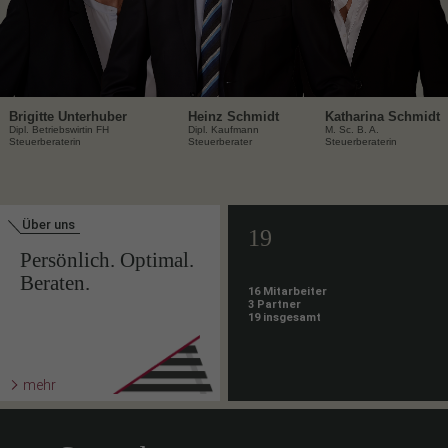
Brigitte Unterhuber
Heinz Schmidt
Katharina Schmidt
Dipl. Betriebswirtin FH
Dipl. Kaufmann
M. Sc. B. A.
Steuerberaterin
Steuerberater
Steuerberaterin
Über uns
19
Persönlich. Optimal.
Beraten.
16 Mitarbeiter
3 Partner
19 insgesamt
mehr