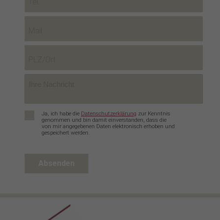
Essenziell (2)
Essenzielle Cookies ermöglichen grundlegende Funktionen und sind für die
einwandfreie Funktion der Website erforderlich.
Cookie-Informationen anzeigen
Datenschutzerklärung
Impressum
Datenschutz
*
Ja, ich habe die
Datenschutzerklärung
zur Kenntnis
genommen und bin damit einverstanden, dass die
von mir angegebenen Daten elektronisch erhoben und
gespeichert werden.