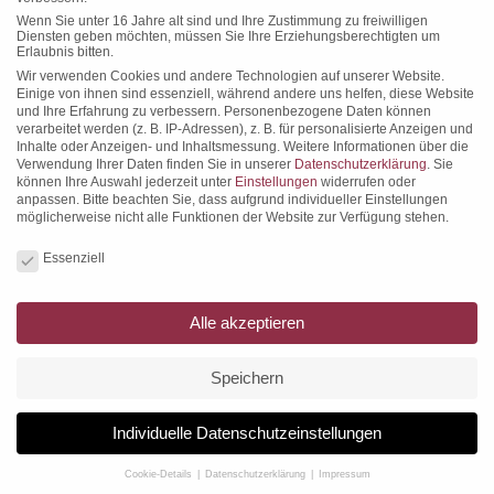
Kommentar
Wenn Sie unter 16 Jahre alt sind und Ihre Zustimmung zu freiwilligen
Diensten geben möchten, müssen Sie Ihre Erziehungsberechtigten um
Erlaubnis bitten.
Wir verwenden Cookies und andere Technologien auf unserer Website.
Einige von ihnen sind essenziell, während andere uns helfen, diese Website
und Ihre Erfahrung zu verbessern.
Personenbezogene Daten können
verarbeitet werden (z. B. IP-Adressen), z. B. für personalisierte Anzeigen und
Inhalte oder Anzeigen- und Inhaltsmessung.
Weitere Informationen über die
Verwendung Ihrer Daten finden Sie in unserer
Datenschutzerklärung
.
Sie
können Ihre Auswahl jederzeit unter
Einstellungen
widerrufen oder
anpassen.
Bitte beachten Sie, dass aufgrund individueller Einstellungen
möglicherweise nicht alle Funktionen der Website zur Verfügung stehen.
Datenschutzeinstellungen
Essenziell
Name *
Alle akzeptieren
E-Mail *
Speichern
Website
Individuelle Datenschutzeinstellungen
Meinen Namen, E-Mail und Website in diesem Browser speichern, bis ich
Cookie-Details
Datenschutzerklärung
Impressum
wieder kommentiere.