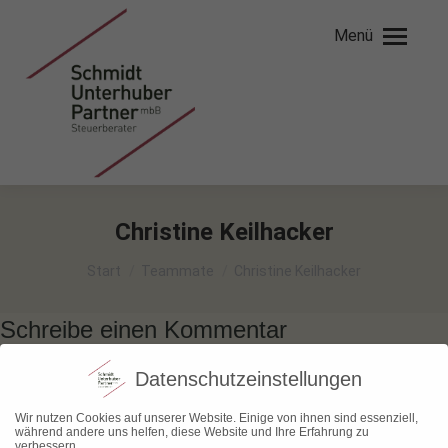
Menü
Christine Keilhacker
Sie befinden sich hier:
Start
Teammate
Christine Keilhacker
Schreibe einen Kommentar
Datenschutzeinstellungen
Ihre E-Mail-Adresse wird nicht veröffentlicht.
Pflichtfelder sind mit
*
markiert.
Wir nutzen Cookies auf unserer Website. Einige von ihnen sind essenziell,
während andere uns helfen, diese Website und Ihre Erfahrung zu
verbessern.